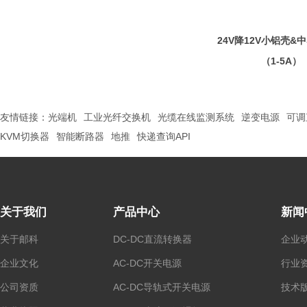
24V降12V小铝壳&
（1-5A）
友情链接：
光端机
工业光纤交换机
光缆在线监测系统
逆变电源
可调
KVM切换器
智能断路器
地推
快递查询API
关于我们
产品中心
新闻
关于邮科
DC-DC直流转换器
企业
企业文化
AC-DC开关电源
行业
公司资质
AC-DC导轨式开关电源
技术