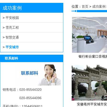
位置：
首页
>
成功案例
成功案例
>
平安校园
>
雪亮工程
>
智慧交通
>
平安城市
银行柜台窗口音视
联系邮科
销售电话：020-85544320
020-85544096
安徽亳州平安城市安
手机(微信)：13544506811