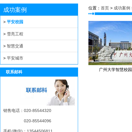
位置：
首页
>
成功案例
成功案例
>
平安校园
>
雪亮工程
>
智慧交通
>
平安城市
广州大学智慧校园
联系邮科
销售电话：020-85544320
020-85544096
手机(微信)：13544506811